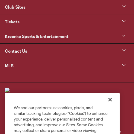
Club Sites
Tickets
Kroenke Sports & Entertainment
Contact Us
MLS
We and our partners use cookies, pixels, and
similar tracking technologies (“Cookies”) to enhance
Terms of Service
Privacy Policy
your experience, deliver personalized content and
Do Not Sell or Share My Personal Information
Cookies Settings
advertising, and improve our Sites. Some Cookies
may collect or share personal or video viewing
©2026 MLS. The Major League Soccer and MLS name and shield are