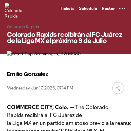
TENT
Tickets
Schedule
Roster
Colorado Rapids
Colorado Rapids recibirán al FC Juárez
de la Liga MX el próximo 9 de Julio
Emilio Gonzalez
Wednesday, Jun 17, 2026, 07:14 PM
COMMERCE CITY, Colo.
—
The Colorado
Rapids recibirá al FC Juárez de
la Liga MX en un partido amistoso previo a la reanu
la temporada regular 2026 de la MLS. El